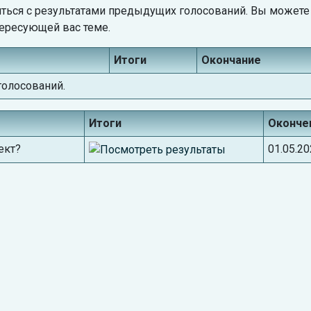
миться с результатами предыдущих голосований. Вы можете
тересующей вас теме.
Итоги
Окончание
голосований.
Итоги
Оконче
ект?
01.05.2