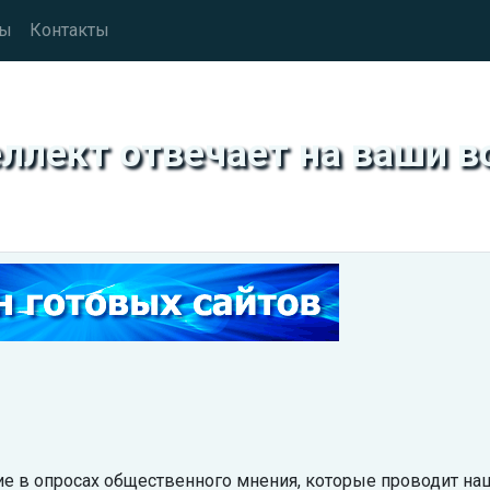
сы
Контакты
ллект отвечает на ваши 
ие в опросах общественного мнения, которые проводит на